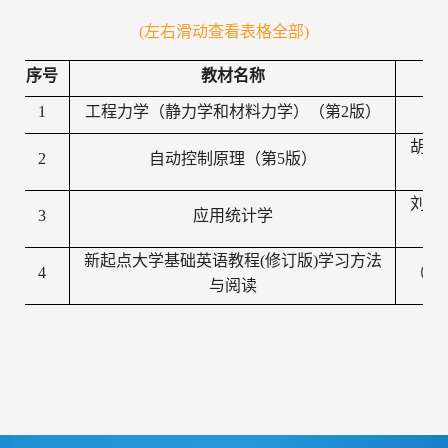
(左右滑动查看表格全部)
序号
教材名称
1
工程力学（静力学和材料力学）（第2版）
范
胡寿
2
自动控制原理（第5版）
刘思
3
应用统计学
新起点大学基础英语教程(修订版)学习方法
4
（杨
与阅读