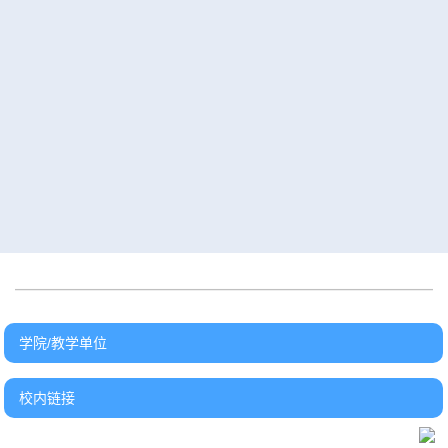
关于2026年暑期教室借用及自习
关于“要素贯通 卓越进阶：实践
教室安排的通知
育人优秀案例”推荐名单的公示
关于公布2025-2026年度校级重
关于公布本科实验课程教学团队
点教学实验室中期检查结果的通
建设中期检查结果的通知
知
关于对2023级具有本硕（博）连
关于2026年江苏省本科高校“高
读培养资格的学生进行2025-
质量数理类公共课程教材改革研
2026学年年度考核的通知
究”专项课题拟推荐项目的公示
学院/教学单位
校内链接